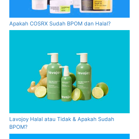
Apakah COSRX Sudah BPOM dan Halal?
Lavojoy Halal atau Tidak & Apakah Sudah
BPOM?