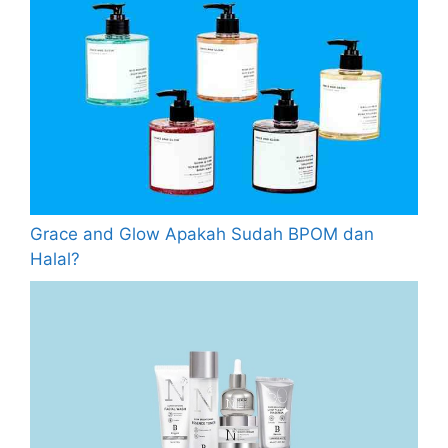
Grace and Glow Apakah Sudah BPOM dan
Halal?