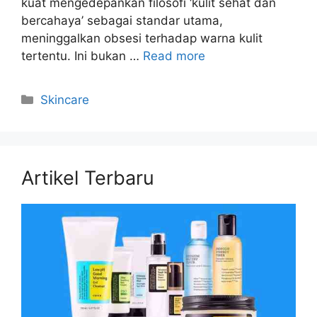
kuat mengedepankan filosofi ‘kulit sehat dan
bercahaya’ sebagai standar utama,
meninggalkan obsesi terhadap warna kulit
tertentu. Ini bukan …
Read more
Kategori
Skincare
Artikel Terbaru