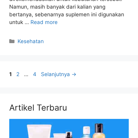
Namun, masih banyak dari kalian yang
bertanya, sebenarnya suplemen ini digunakan
untuk …
Read more
Kategori
Kesehatan
Halaman
Halaman
Halaman
1
2
…
4
Selanjutnya
→
Artikel Terbaru