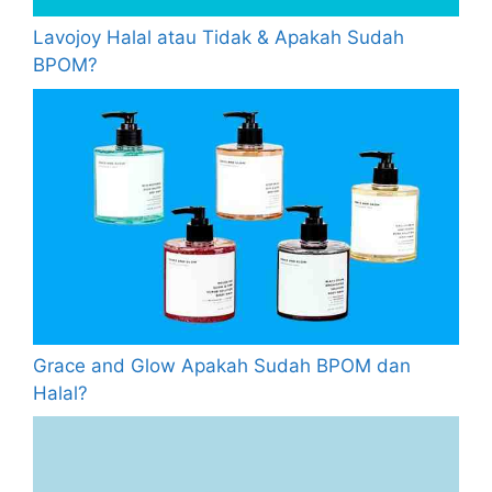
Lavojoy Halal atau Tidak & Apakah Sudah
BPOM?
Grace and Glow Apakah Sudah BPOM dan
Halal?