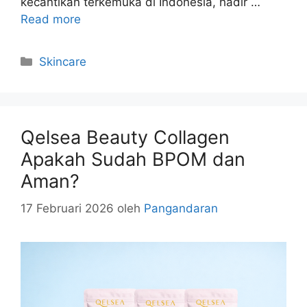
kecantikan terkemuka di Indonesia, hadir …
Read more
Kategori
Skincare
Qelsea Beauty Collagen
Apakah Sudah BPOM dan
Aman?
17 Februari 2026
oleh
Pangandaran