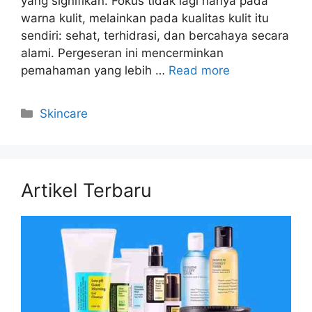
yang signifikan. Fokus tidak lagi hanya pada
warna kulit, melainkan pada kualitas kulit itu
sendiri: sehat, terhidrasi, dan bercahaya secara
alami. Pergeseran ini mencerminkan
pemahaman yang lebih …
Read more
Kategori
Skincare
Artikel Terbaru