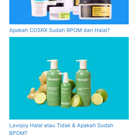
Apakah COSRX Sudah BPOM dan Halal?
Lavojoy Halal atau Tidak & Apakah Sudah
BPOM?