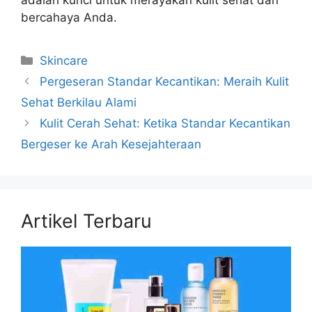
adalah kunci untuk merayakan kulit sehat dan
bercahaya Anda.
Kategori
Skincare
Pergeseran Standar Kecantikan: Meraih Kulit
Sehat Berkilau Alami
Kulit Cerah Sehat: Ketika Standar Kecantikan
Bergeser ke Arah Kesejahteraan
Artikel Terbaru