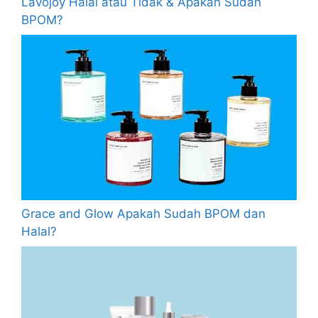
Lavojoy Halal atau Tidak & Apakah Sudah
BPOM?
Grace and Glow Apakah Sudah BPOM dan
Halal?