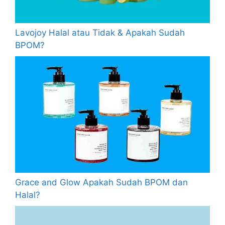
Lavojoy Halal atau Tidak & Apakah Sudah
BPOM?
Grace and Glow Apakah Sudah BPOM dan
Halal?