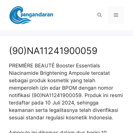
Langsung
ke
Menu
isi
(90)NA11241900059
PREMIÈRE BEAUTÉ Booster Essentials
Niacinamide Brightening Ampoule tercatat
sebagai produk kosmetik yang telah
memperoleh izin edar BPOM dengan nomor
notifikasi (90)NA11241900059. Produk ini resmi
terdaftar pada 10 Juli 2024, sehingga
keamanan serta legalitasnya telah diverifikasi
sesuai standar regulasi kosmetik Indonesia.
Ampoule ini dikemas dalam dus berisi 10