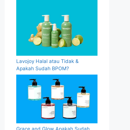
Lavojoy Halal atau Tidak &
Apakah Sudah BPOM?
Grace and Glow Apakah Sudah