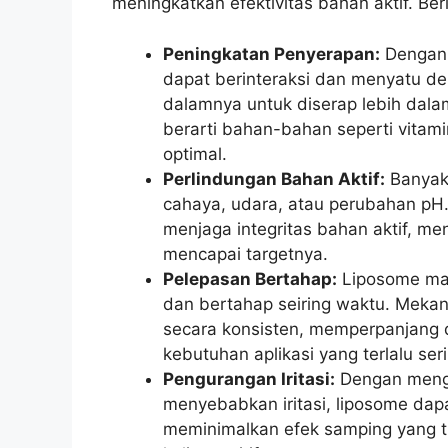
meningkatkan efektivitas bahan aktif. Be
Peningkatan Penyerapan:
Dengan 
dapat berinteraksi dan menyatu de
dalamnya untuk diserap lebih dalam
berarti bahan-bahan seperti vitamin
optimal.
Perlindungan Bahan Aktif:
Banyak 
cahaya, udara, atau perubahan pH.
menjaga integritas bahan aktif, m
mencapai targetnya.
Pelepasan Bertahap:
Liposome mam
dan bertahap seiring waktu. Mekan
secara konsisten, memperpanjang d
kebutuhan aplikasi yang terlalu ser
Pengurangan Iritasi:
Dengan mengk
menyebabkan iritasi, liposome dap
meminimalkan efek samping yang tid