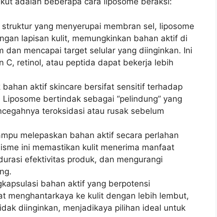
rikut adalah beberapa cara liposome beraksi:
struktur yang menyerupai membran sel, liposome
ngan lapisan kulit, memungkinkan bahan aktif di
 dan mencapai target selular yang diinginkan. Ini
 C, retinol, atau peptida dapat bekerja lebih
bahan aktif skincare bersifat sensitif terhadap
 Liposome bertindak sebagai “pelindung” yang
encegahnya teroksidasi atau rusak sebelum
pu melepaskan bahan aktif secara perlahan
isme ini memastikan kulit menerima manfaat
urasi efektivitas produk, dan mengurangi
ing.
apsulasi bahan aktif yang berpotensi
at menghantarkaya ke kulit dengan lebih lembut,
ak diinginkan, menjadikaya pilihan ideal untuk