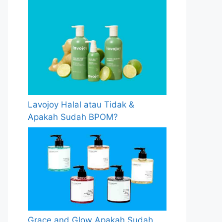
Lavojoy Halal atau Tidak &
Apakah Sudah BPOM?
Grace and Glow Apakah Sudah