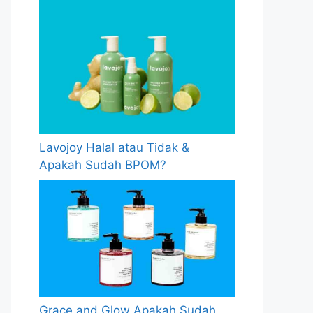
Lavojoy Halal atau Tidak &
Apakah Sudah BPOM?
Grace and Glow Apakah Sudah