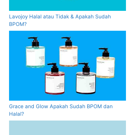
Lavojoy Halal atau Tidak & Apakah Sudah
BPOM?
Grace and Glow Apakah Sudah BPOM dan
Halal?