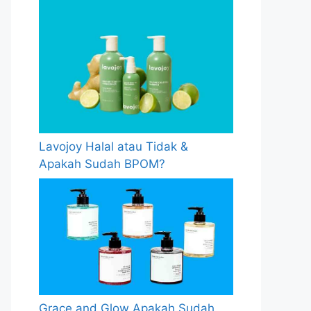
Lavojoy Halal atau Tidak &
Apakah Sudah BPOM?
Grace and Glow Apakah Sudah