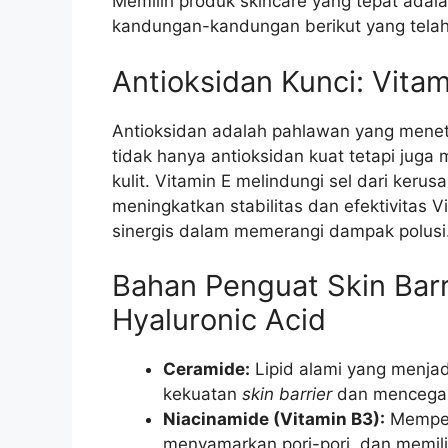
Memilih produk skincare yang tepat adalah 
kandungan-kandungan berikut yang telah t
Antioksidan Kunci: Vitami
Antioksidan adalah pahlawan yang menetr
tidak hanya antioksidan kuat tetapi jug
kulit. Vitamin E melindungi sel dari kerus
meningkatkan stabilitas dan efektivitas 
sinergis dalam memerangi dampak polusi
Bahan Penguat Skin Barr
Hyaluronic Acid
Ceramide:
Lipid alami yang menjadi
kekuatan
skin barrier
dan mencegah
Niacinamide (Vitamin B3):
Mempe
menyamarkan pori-pori, dan memilik