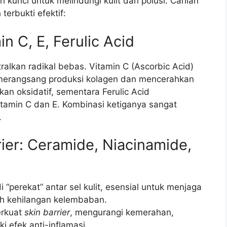
kunci untuk melindungi kulit dari polusi. Carilah
erbukti efektif:
n C, E, Ferulic Acid
alkan radikal bebas. Vitamin C (Ascorbic Acid)
a merangsang produksi kolagen dan mencerahkan
akan oksidatif, sementara Ferulic Acid
Vitamin C dan E. Kombinasi ketiganya sangat
.
ier: Ceramide, Niacinamide,
 “perekat” antar sel kulit, esensial untuk menjaga
 kehilangan kelembaban.
rkuat
skin barrier
, mengurangi kemerahan,
i efek anti-inflamasi.