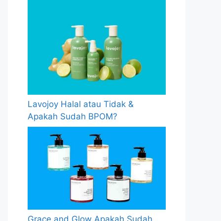
Lavojoy Halal atau Tidak &
Apakah Sudah BPOM?
Grace and Glow Apakah Sudah