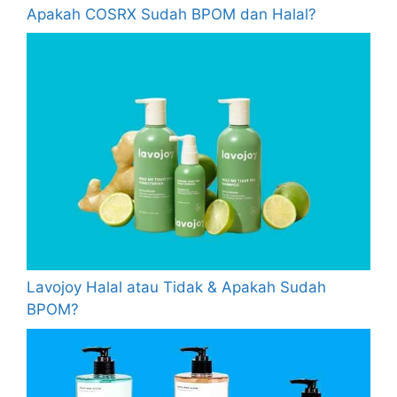
Apakah COSRX Sudah BPOM dan Halal?
Lavojoy Halal atau Tidak & Apakah Sudah
BPOM?