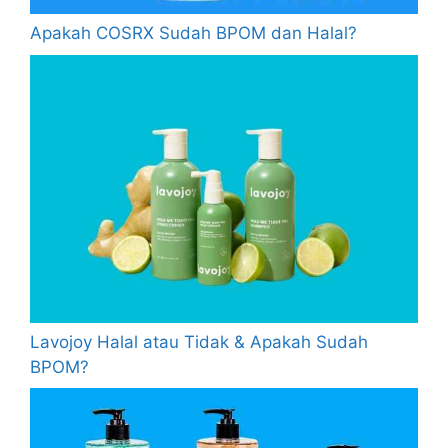
Apakah COSRX Sudah BPOM dan Halal?
Lavojoy Halal atau Tidak & Apakah Sudah
BPOM?