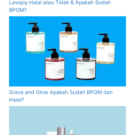
Lavojoy Halal atau Tidak & Apakah Sudah
BPOM?
Grace and Glow Apakah Sudah BPOM dan
Halal?