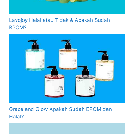
Lavojoy Halal atau Tidak & Apakah Sudah
BPOM?
Grace and Glow Apakah Sudah BPOM dan
Halal?