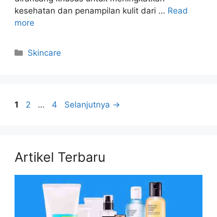
kesehatan dan penampilan kulit dari …
Read
more
Kategori
Skincare
Halaman
Halaman
Halaman
1
2
…
4
Selanjutnya
→
Artikel Terbaru