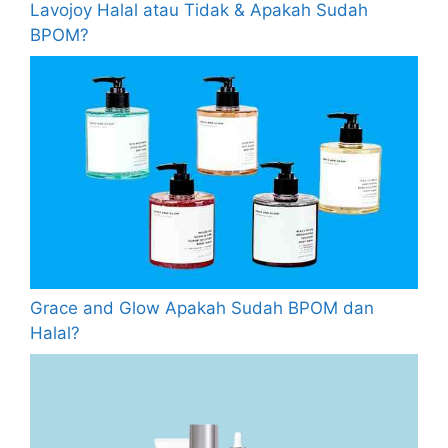
Lavojoy Halal atau Tidak & Apakah Sudah
BPOM?
Grace and Glow Apakah Sudah BPOM dan
Halal?