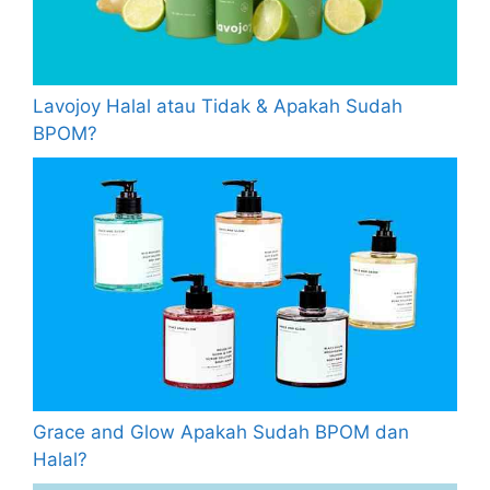
Lavojoy Halal atau Tidak & Apakah Sudah
BPOM?
Grace and Glow Apakah Sudah BPOM dan
Halal?