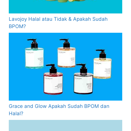
Lavojoy Halal atau Tidak & Apakah Sudah
BPOM?
Grace and Glow Apakah Sudah BPOM dan
Halal?