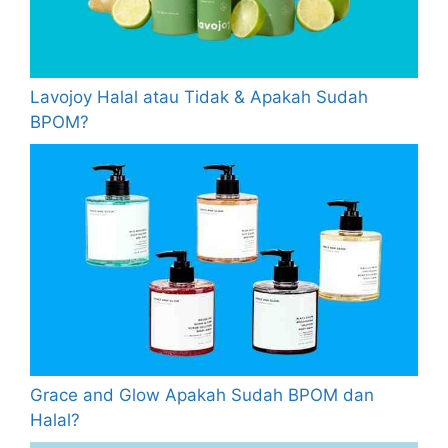
Lavojoy Halal atau Tidak & Apakah Sudah
BPOM?
Grace and Glow Apakah Sudah BPOM dan
Halal?