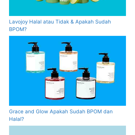
Lavojoy Halal atau Tidak & Apakah Sudah
BPOM?
Grace and Glow Apakah Sudah BPOM dan
Halal?