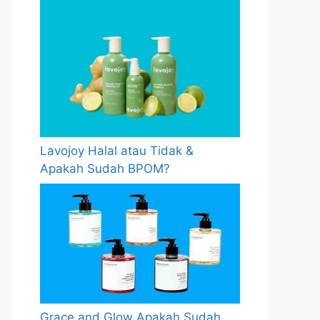
Lavojoy Halal atau Tidak &
Apakah Sudah BPOM?
Grace and Glow Apakah Sudah