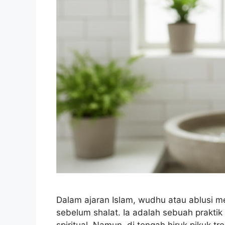
Dalam ajaran Islam, wudhu atau ablusi m
sebelum shalat. Ia adalah sebuah prakti
spiritual. Namun, di tengah hiruk pikuk t