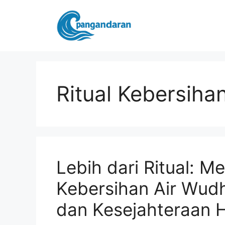
Langsung
ke
isi
Ritual Kebersiha
Lebih dari Ritual: 
Kebersihan Air Wudh
dan Kesejahteraan H