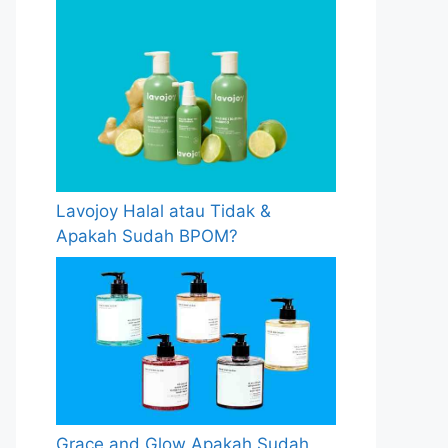
Lavojoy Halal atau Tidak &
Apakah Sudah BPOM?
Grace and Glow Apakah Sudah