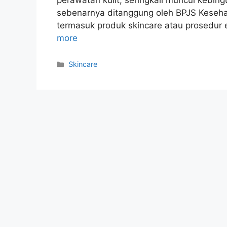
sebenarnya ditanggung oleh BPJS Kesehat
termasuk produk skincare atau prosedur es
more
Kategori
Skincare