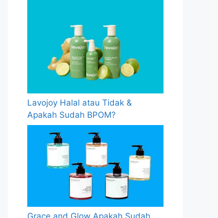
Lavojoy Halal atau Tidak &
Apakah Sudah BPOM?
Grace and Glow Apakah Sudah