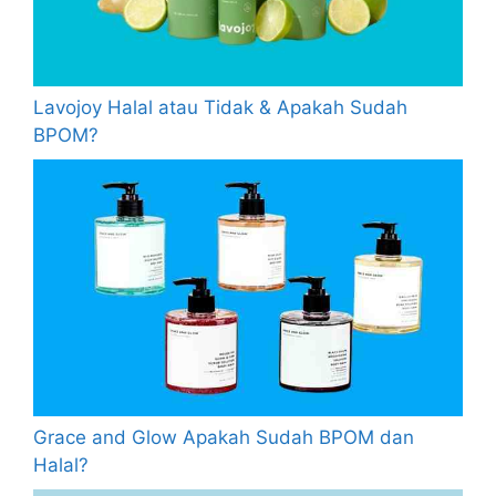
Lavojoy Halal atau Tidak & Apakah Sudah
BPOM?
Grace and Glow Apakah Sudah BPOM dan
Halal?