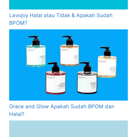
Lavojoy Halal atau Tidak & Apakah Sudah
BPOM?
Grace and Glow Apakah Sudah BPOM dan
Halal?