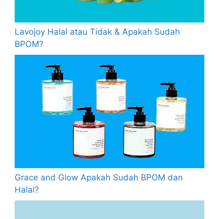
Lavojoy Halal atau Tidak & Apakah Sudah
BPOM?
Grace and Glow Apakah Sudah BPOM dan
Halal?