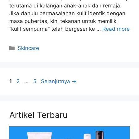
terutama di kalangan anak-anak dan remaja.
Jika dahulu permasalahan kulit identik dengan
masa pubertas, kini tekanan untuk memiliki
“kulit sempurna” telah bergeser ke …
Read more
Kategori
Skincare
Halaman
Halaman
Halaman
1
2
…
5
Selanjutnya
→
Artikel Terbaru