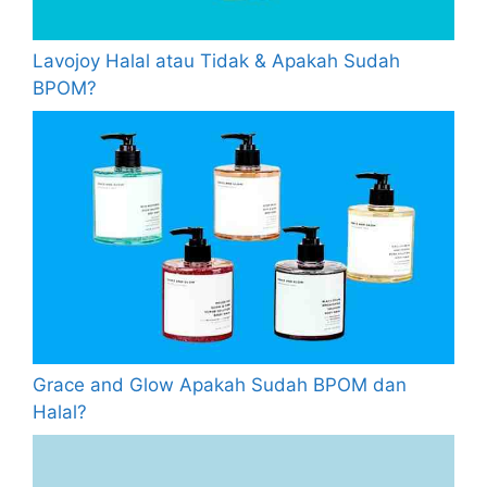
Lavojoy Halal atau Tidak & Apakah Sudah
BPOM?
Grace and Glow Apakah Sudah BPOM dan
Halal?