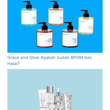
Grace and Glow Apakah Sudah BPOM dan
Halal?