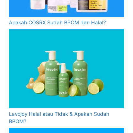
Apakah COSRX Sudah BPOM dan Halal?
Lavojoy Halal atau Tidak & Apakah Sudah
BPOM?