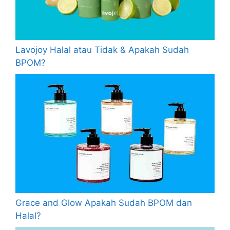
Lavojoy Halal atau Tidak & Apakah Sudah
BPOM?
Grace and Glow Apakah Sudah BPOM dan
Halal?