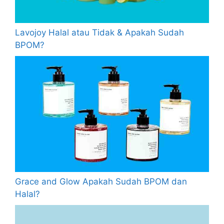
Lavojoy Halal atau Tidak & Apakah Sudah
BPOM?
Grace and Glow Apakah Sudah BPOM dan
Halal?