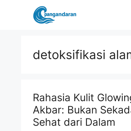
Langsung
ke
isi
detoksifikasi ala
Rahasia Kulit Glowing
Akbar: Bukan Sekada
Sehat dari Dalam