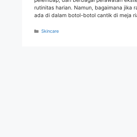
rutinitas harian. Namun, bagaimana jika ra
ada di dalam botol-botol cantik di meja r
Kategori
Skincare