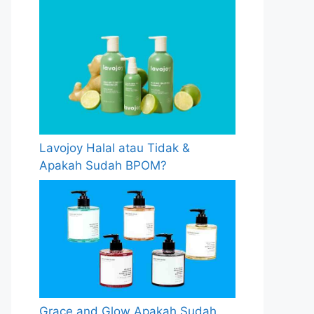
Lavojoy Halal atau Tidak &
Apakah Sudah BPOM?
Grace and Glow Apakah Sudah