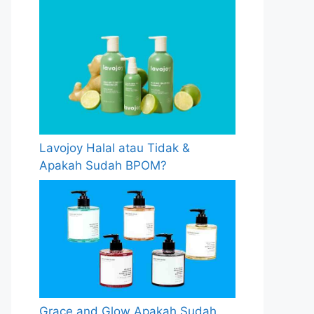
Lavojoy Halal atau Tidak &
Apakah Sudah BPOM?
Grace and Glow Apakah Sudah