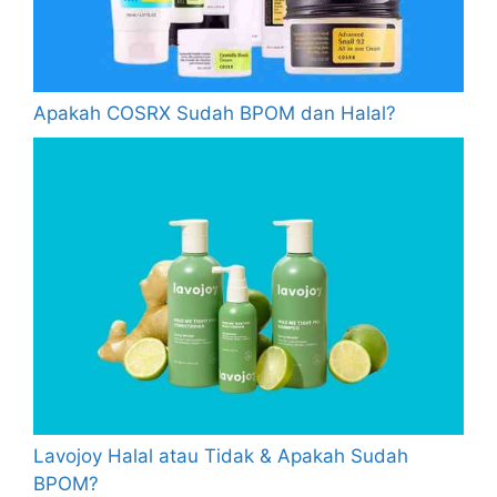
Apakah COSRX Sudah BPOM dan Halal?
Lavojoy Halal atau Tidak & Apakah Sudah
BPOM?