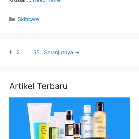
krusial …
Read more
Kategori
Skincare
Halaman
Halaman
Halaman
1
2
…
55
Selanjutnya
→
Artikel Terbaru